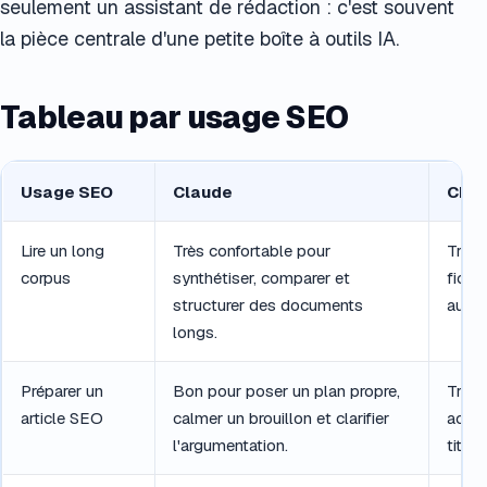
seulement un assistant de rédaction : c'est souvent
la pièce centrale d'une petite boîte à outils IA.
Tableau par usage SEO
Usage SEO
Claude
Cha
Lire un long
Très confortable pour
Très 
corpus
synthétiser, comparer et
fichie
structurer des documents
autou
longs.
Préparer un
Bon pour poser un plan propre,
Très 
article SEO
calmer un brouillon et clarifier
accél
l'argumentation.
titre