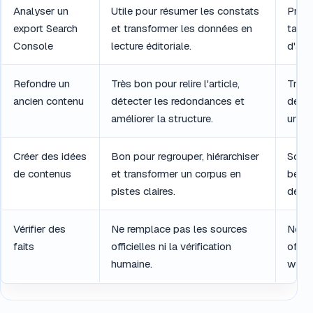
Analyser un
Utile pour résumer les constats
Prati
export Search
et transformer les données en
table
Console
lecture éditoriale.
d'act
Refondre un
Très bon pour relire l'article,
Très 
ancien contenu
détecter les redondances et
des v
améliorer la structure.
une n
Créer des idées
Bon pour regrouper, hiérarchiser
Souve
de contenus
et transformer un corpus en
beauc
pistes claires.
des s
Vérifier des
Ne remplace pas les sources
Ne re
faits
officielles ni la vérification
offic
humaine.
web.