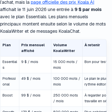
l’achat, mais la
page officielle des prix Koala AI
affichait le 11 juin 2026 une entrée à
9 $ par mois
avec le plan Essentials. Les plans mensuels
principaux montent ensuite selon le volume de mots
KoalaWriter et de messages KoalaChat.
Plan
Prix mensuel
Volume
À retenir
affiché
KoalaWriter
Essential
9 $ / mois
15 000 mots /
Bon pour tester 
s
mois
Professi
49 $ / mois
100 000 mots /
Le plan le plus l
onal
mois
rythme éditorial.
Boost
99 $ / mois
250 000 mots
À regarder pour 
/ mois
travaille en série.