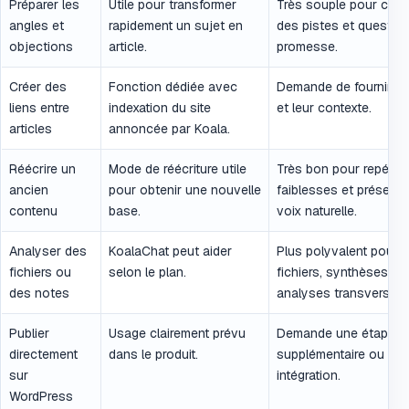
Préparer les
Utile pour transformer
Très souple pour com
angles et
rapidement un sujet en
des pistes et questio
objections
article.
promesse.
Créer des
Fonction dédiée avec
Demande de fournir le
liens entre
indexation du site
et leur contexte.
articles
annoncée par Koala.
Réécrire un
Mode de réécriture utile
Très bon pour repérer 
ancien
pour obtenir une nouvelle
faiblesses et préserv
contenu
base.
voix naturelle.
Analyser des
KoalaChat peut aider
Plus polyvalent pour l
fichiers ou
selon le plan.
fichiers, synthèses et
des notes
analyses transversale
Publier
Usage clairement prévu
Demande une étape
directement
dans le produit.
supplémentaire ou une
sur
intégration.
WordPress