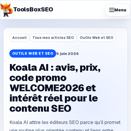
ToolsBoxSEO
Menu
Accueil
Tous mes articles SEO
Outils Web et SEO
OUTILS WEB ET SEO
9 juin 2026
Koala AI : avis, prix,
code promo
WELCOME2026 et
intérêt réel pour le
contenu SEO
Koala AI attire les éditeurs SEO parce qu’il promet
une routine plus orientée contenu et liens entre