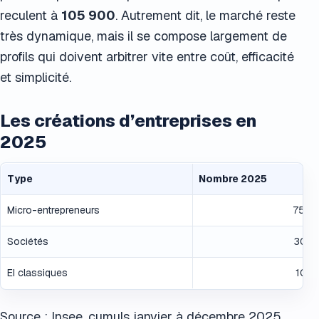
reculent à
105 900
. Autrement dit, le marché reste
très dynamique, mais il se compose largement de
profils qui doivent arbitrer vite entre coût, efficacité
et simplicité.
Les créations d’entreprises en
2025
Type
Nombre 2025
Micro-entrepreneurs
758 
Sociétés
301 
EI classiques
105 
Source : Insee, cumuls janvier à décembre 2025.