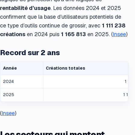
rentabilité d’usage
. Les données 2024 et 2025
confirment que la base d’utilisateurs potentiels de
ce type d’outils continue de grossir, avec
1 111 238
créations
en 2024 puis
1 165 813
en 2025. (
Insee
)
Record sur 2 ans
Année
Créations totales
2024
1 111
2025
1 165
(
Insee
)
Les secteurs qui montent